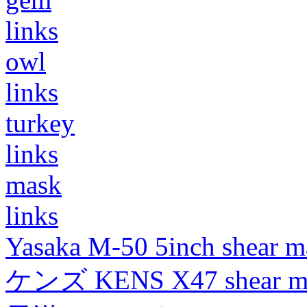
links
owl
links
turkey
links
mask
links
Yasaka M-50 5inch shear m
ケンズ KENS X47 shear mad