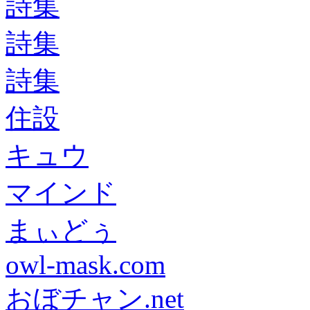
詩集
詩集
詩集
住設
キュウ
マインド
まぃどぅ
owl-mask.com
おぼチャン.net