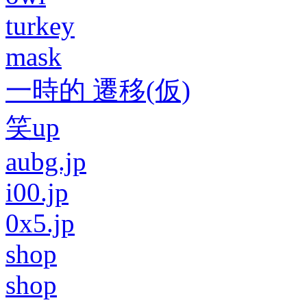
turkey
mask
一時的 遷移(仮)
笑up
aubg.jp
i00.jp
0x5.jp
shop
shop