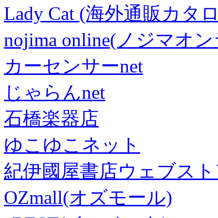
Lady Cat (海外通販カタロ
nojima online(ノジマ
カーセンサーnet
じゃらんnet
石橋楽器店
ゆこゆこネット
紀伊國屋書店ウェブスト
OZmall(オズモール)