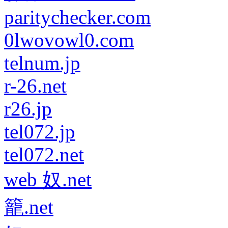
paritychecker.com
0lwovowl0.com
telnum.jp
r-26.net
r26.jp
tel072.jp
tel072.net
web 奴.net
籠.net