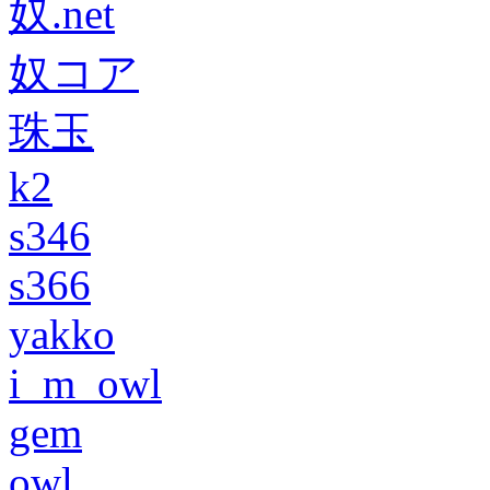
奴.net
奴コア
珠玉
k2
s346
s366
yakko
i_m_owl
gem
owl