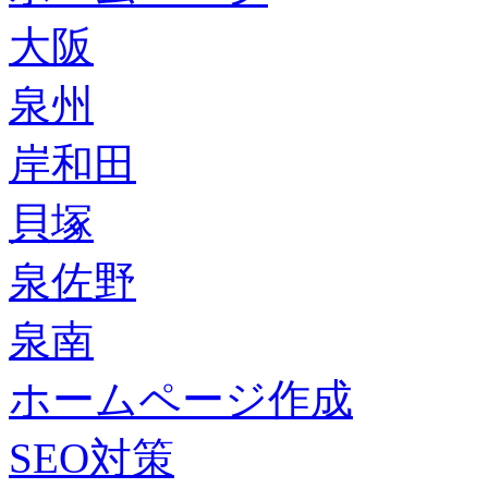
大阪
泉州
岸和田
貝塚
泉佐野
泉南
ホームページ作成
SEO対策