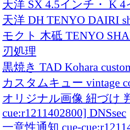
天洋 SX 4.5インチ・ K 
天洋 DH TENYO DAIRI shea
モクト 木砥 TENYO SH
刃処理
黒焼き TAD Kohara custo
カスタムキュー vintage collec
オリジナル画像 紐づけ 判定
cue:r1211402800] DNSsec
一意性通知 cue-cue:r1211402