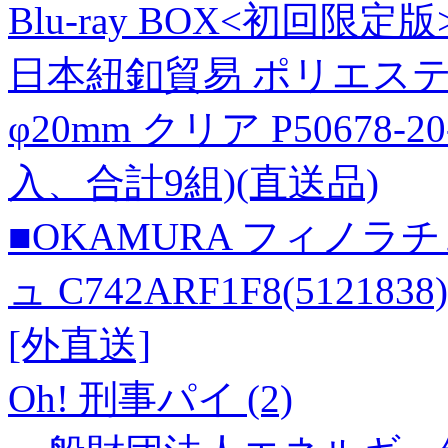
Blu-ray BOX<初回限定版>[
日本紐釦貿易 ポリエステ
φ20mm クリア P50678-
入、合計9組)(直送品)
■OKAMURA フィノラ
ュ C742ARF1F8(512
[外直送]
Oh! 刑事パイ (2)