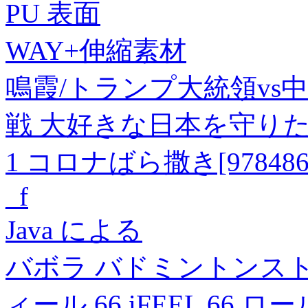
PU 表面
WAY+伸縮素材
鳴霞/トランプ大統領vs
戦 大好きな日本を守り
1 コロナばら撒き[9784864
_f
Java による
バボラ バドミントンス
ィール 66 iFEEL 66 ロー