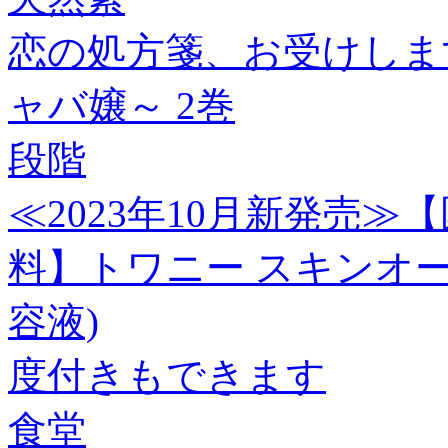
恋の処方箋、お受けしま
ャバ嬢～ 2巻
段階
≪2023年10月新発売
料】トワニー スキンオーラ
容液)
度付きもできます
食堂