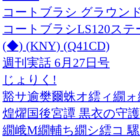
コートブラシ グラウンド整
コートブラシLS120ステ
(◆) (KNY) (Q41CD)
週刊実話 6月27日号
じょりく!
豁サ逾樊爾蛛オ繧ィ繝ォ
煌燿国後宮譚 黒衣の守護【
繝峨Μ繝輔ち繝シ繧コ 騾