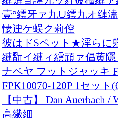
縺薙ョ諱九ッ貍疲橿縺ァ
壹°繧牙ァ九∪繧九オ縺溘
悽迚ケ蜈ク莉倥
彼はドSペット★淫らに躾
縺翫イ縺ィ繧頑ァ倡黄隱 窶尽to
ナベヤ フットジャッキ FPK
FPK10070-120P 1セット
【中古】 Dan Auerbach / W
高繊細