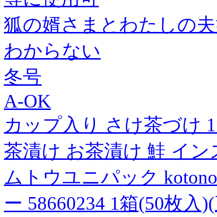
狐の婿さまとわたしの夫婦
わからない
冬号
A-OK
カップ入り さけ茶づけ 1セ
茶漬け お茶漬け 鮭 イン
ムトウユニパック kotono
ー 58660234 1箱(50枚入