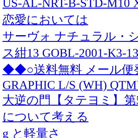
US-AL-NRT-B-STD-M10 
恋愛においては
サーヴォ ナチュラル・
ス紺13 GOBL-2001-K3-1
◆◆○送料無料 メール便発送 < 
GRAPHIC L/S (WH) QT
大逆の門【タテヨミ】第5
について考える
g と軽量さ