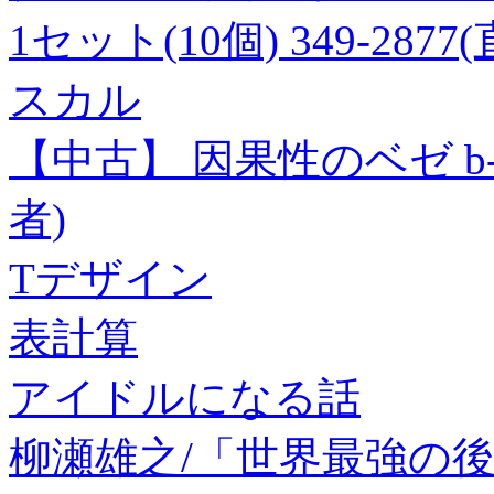
1セット(10個) 349-2877
スカル
【中古】 因果性のベゼ b-
者)
Tデザイン
表計算
アイドルになる話
柳瀬雄之/「世界最強の