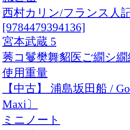
西村カリン/フランス人
[9784479394136]
宮本武蔵 5
莠コ鬘樊舞貂医ご繝シ繝
使用重量
【中古】 浦島坂田船 / Go
Maxi〕
ミニノート