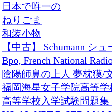
日本で唯一の
ねりごま
和装小物
【中古】 Schumann シューマン 
Bpo, French National Ra
陰陽師鼻の上人 夢枕獏/
福岡海星女子学院高等学校
高等学校入学試験問題集 18[9