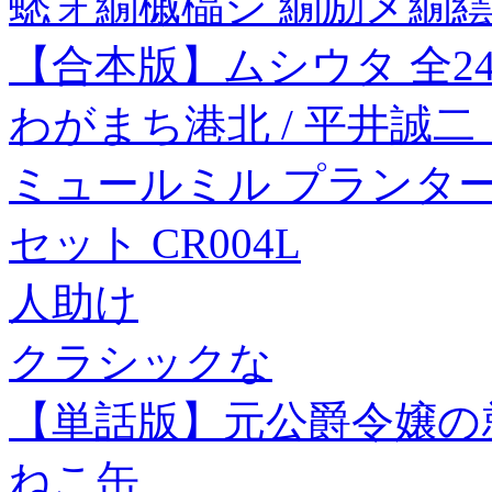
蟋ォ繝槭橸シ 繝励メ繝繧
【合本版】ムシウタ 全2
わがまち港北 / 平井誠二
ミュールミル プランター 
セット CR004L
人助け
クラシックな
【単話版】元公爵令嬢の就職
ねこ缶