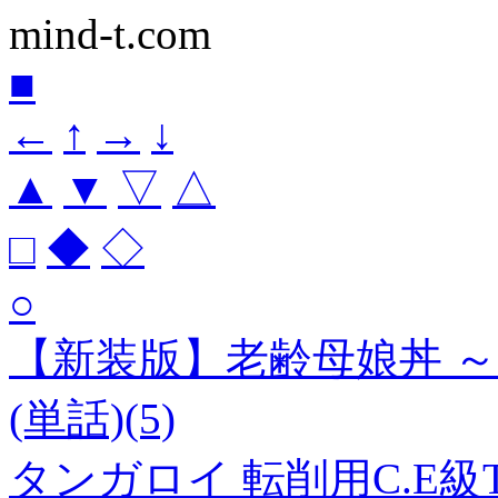
mind-t.com
■
←
↑
→
↓
▲
▼
▽
△
□
◆
◇
○
【新装版】老齢母娘丼 
(単話)(5)
タンガロイ 転削用C.E級TA