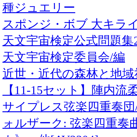
種ジュエリー
スポンジ・ボブ 大キラ
天文宇宙検定公式問題集2級
天文宇宙検定委員会/編
近世・近代の森林と地域
【11-15セット】陣内流
サイプレス弦楽四重奏団/
ォルザーク: 弦楽四重奏曲