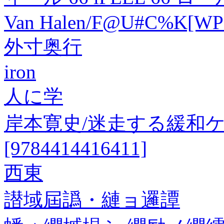
Van Halen/F@U#C%K[WP
外寸奥行
iron
人に学
岸本寛史/迷走する緩和
[9784414416411]
西東
譛域屆譌・縺ョ邏譚