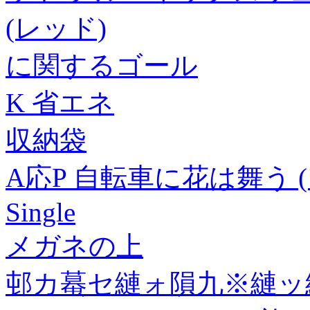
(レッド)
に関するゴール
K 省エネ
収納袋
A応P 自転車に花は舞う (
Single
メガネの上
邨カ蟇セ縺ォ隕九※縺ッ