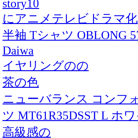
story10
にアニメテレビドラマ化
半袖 Tシャツ OBLONG 57
Daiwa
イヤリングのの
茶の色
ニューバランス コンフ
ツ MT61R35DSST L 
高級感の