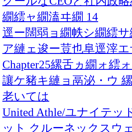
クールなCEOと社内政略結
繝繧ャ繝溘ヰ繝 14
逕ー闊弱ョ繝帙シ繝繧サ
ア縺ェ逡ー荳也阜逕滓エ
Chapter25縲舌ヵ繝ォ
讓ケ豬キ縺ョ鬲泌・ウ 縲
老いては
United Athle/ユナイ
ット クルーネックスウェ