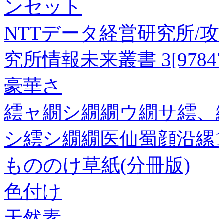
ンセット
NTTデータ経営研究所/攻
究所情報未来叢書 3[978475
豪華さ
繧ャ繝シ繝繝ウ繝サ繧、
シ繧シ繝繝医仙蜀顔沿縲
もののけ草紙(分冊版)
色付け
天然素