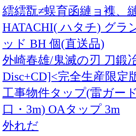
繧繧翫≠蜈育函縺ョ襍、縺
HATACHI( ハタチ) 
ッド BH 個(直送品)
外崎春雄/鬼滅の刃 刀鍛冶の里
Disc+CD]<完全生産限定版>
工事物件タップ(雷ガード
口・3m) OAタップ 3m
外れだ