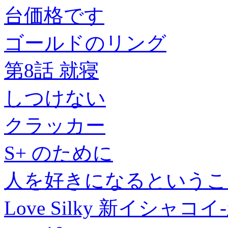
台価格です
ゴールドのリング
第8話 就寝
しつけない
クラッカー
S+ のために
人を好きになるというこ
Love Silky 新イシャ