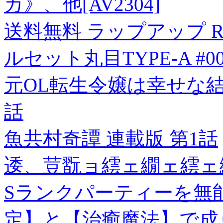
カ》、他[AV2304]
送料無料 ラップアップ R
ルセット丸目TYPE-A #001
元OL転生令嬢は幸せな結
話
魚共村奇譚 連載版 第1話
逶、荳翫ョ繧ェ繝ェ繧ェ繝
Sランクパーティーを無
定】と【治癒魔法】で成