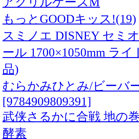
アクリルケースM
もっとGOODキッス!(19)
スミノエ DISNEY セ
ール 1700×1050mm 
品)
むらかみひとみ/ビーバ
[9784909809391]
武侠さるかに合戦 地の
酵素