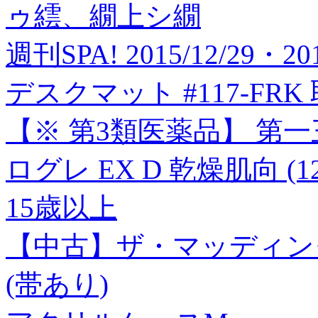
ゥ繧、繝上シ繝
週刊SPA! 2015/12/29・2
デスクマット #117-FR
【※ 第3類医薬品】 第
ログレ EX D 乾燥肌向 (
15歳以上
【中古】ザ・マッディング
(帯あり)