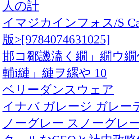
人の計
イマジカインフォス/S Cawai
版>[9784074631025]
邯コ鄒譏溘く繝」繝ウ繝
輔i縺」縺ヲ縲や 10
ベリーダンスウェア
イナバ ガレージ ガレーディア
ノーグレー スノーグレー A