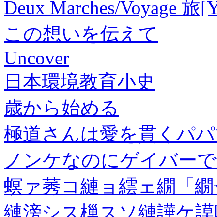
Deux Marches/Voyage 旅
この想いを伝えて
Uncover
日本環境教育小史
歳から始める
極道さんは愛を貫くパパ
ノンケなのにゲイバーでア
螟ァ莠コ縺ョ繧ェ繝「繝
縺滂シス樔スソ縺譁ケ謨吶