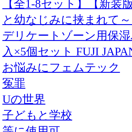
【全1-8セット】【新装
と幼なじみに挟まれて～ 
デリケートゾーン用保湿パ
入×5個セット FUJI J
お悩みにフェムテック
冤罪
Uの世界
子どもと学校
等に使用可