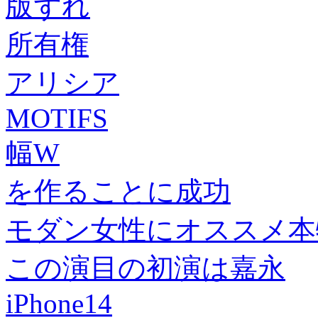
版ずれ
所有権
アリシア
MOTIFS
幅W
を作ることに成功
モダン女性にオススメ本
この演目の初演は嘉永
iPhone14