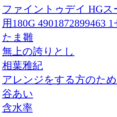
ファイントゥデイ HG
用180G 490187289946
たま雛
無上の誇りとし
相葉雅紀
アレンジをする方のため
谷あい
含水率