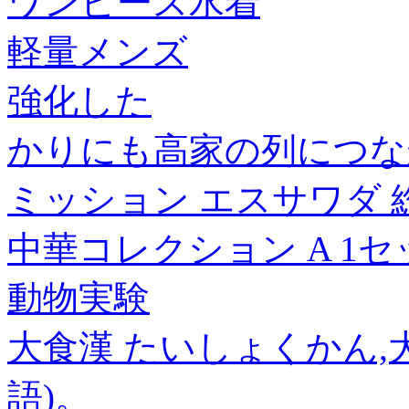
ワンピース水着
軽量メンズ
強化した
かりにも高家の列につな
ミッション エスサワダ 
中華コレクション A 1セッ
動物実験
大食漢 たいしょくかん,
語)。