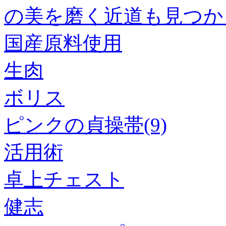
の美を磨く近道も見つか
国産原料使用
生肉
ボリス
ピンクの貞操帯(9)
活用術
卓上チェスト
健志