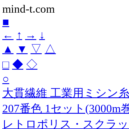
mind-t.com
■
←
↑
→
↓
▲
▼
▽
△
□
◆
◇
○
大貫繊維 工業用ミシン糸 
207番色 1セット(3000m
レトロポリス・スクラッチ