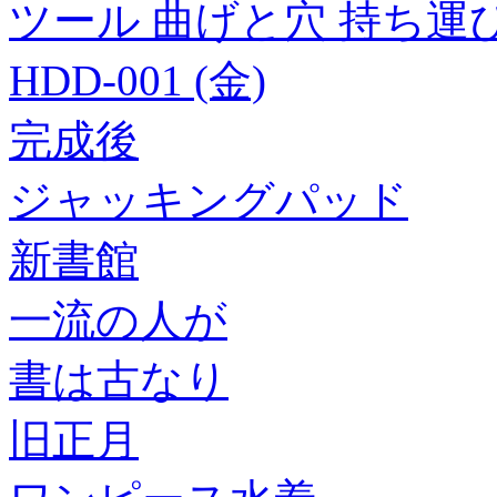
ツール 曲げと穴 持ち運び
HDD-001 (金)
完成後
ジャッキングパッド
新書館
一流の人が
書は古なり
旧正月