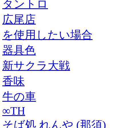
タントロ
広尾店
を使用したい場合
器具色
新サクラ大戦
香味
牛の車
∞TH
そば処 れんや (那須)