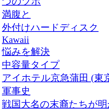
つのツボ
満腹と
外付けハードディスク
Kawaii
悩みを解決
中容量タイプ
アイホテル京急蒲田 (東
軍事史
戦国大名の末裔たちが明