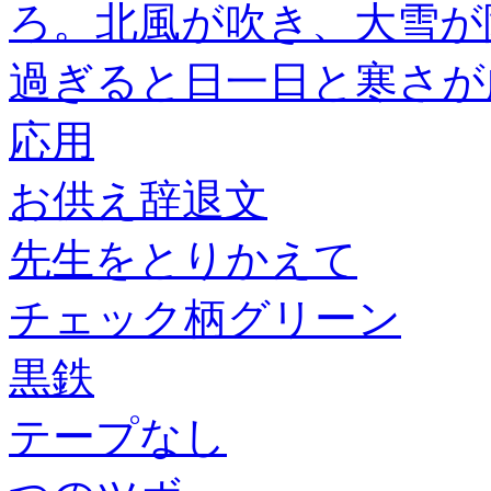
ろ。北風が吹き、大雪が
過ぎると日一日と寒さが
応用
お供え辞退文
先生をとりかえて
チェック柄グリーン
黒鉄
テープなし