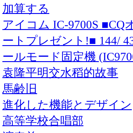
加算する
アイコム IC-9700S 
ートプレゼント!■ 144/ 430/ 
ールモード固定機 (IC97
袁隆平明交水稻的故事
馬齢旧
進化した機能とデザイン
高等学校合唱部