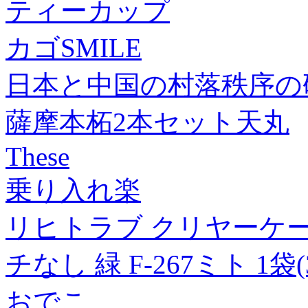
ティーカップ
カゴSMILE
日本と中国の村落秩序の
薩摩本柘2本セット天丸
These
乗り入れ楽
リヒトラブ クリヤーケース・
チなし 緑 F-267ミト 1袋
おでこ