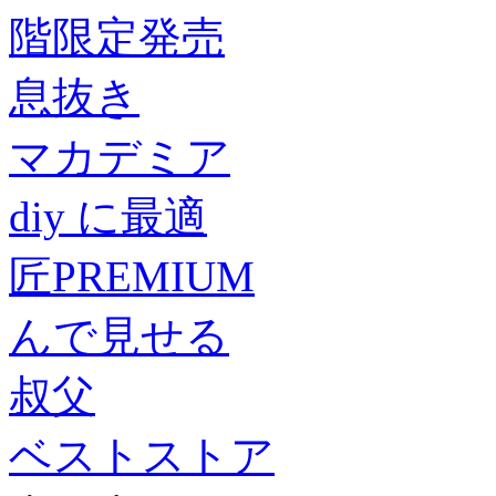
階限定発売
息抜き
マカデミア
diy に最適
匠PREMIUM
んで見せる
叔父
ベストストア