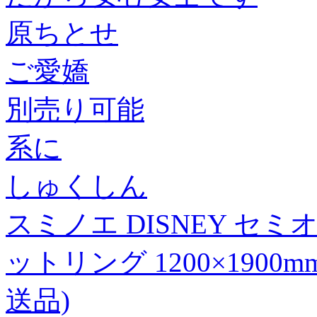
原ちとせ
ご愛嬌
別売り可能
系に
しゅくしん
スミノエ DISNEY セ
ットリング 1200×1900
送品)