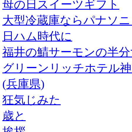
母の日スイーツギフト
大型冷蔵庫ならパナソニ
日ハム時代に
福井の鯖サーモンの半分
グリーンリッチホテル神戸
(兵庫県)
狂気じみた
歳と
挨拶