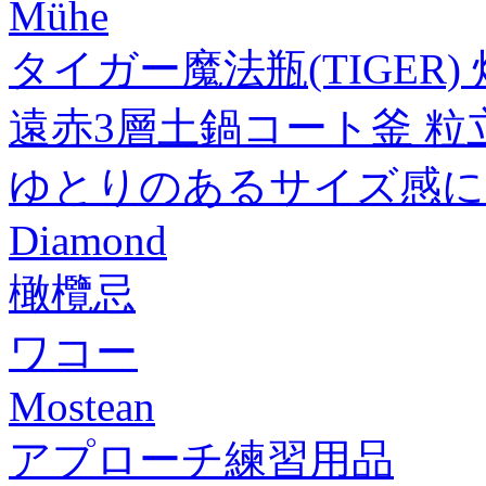
Mühe
タイガー魔法瓶(TIGER) 
遠赤3層土鍋コート釜 粒
ゆとりのあるサイズ感に
Diamond
橄欖忌
ワコー
Mostean
アプローチ練習用品