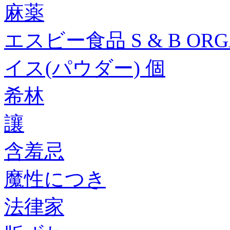
麻薬
エスビー食品 S & B OR
イス(パウダー) 個
希林
讓
含羞忌
魔性につき
法律家