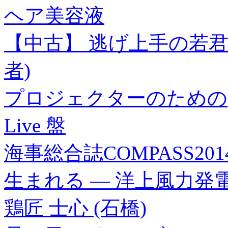
ヘア美容液
【中古】 逃げ上手の若君(
者)
プロジェクターのための
Live 盤
海事総合誌COMPASS2
生まれる ― 洋上風力発
鶏匠 士心 (石橋)