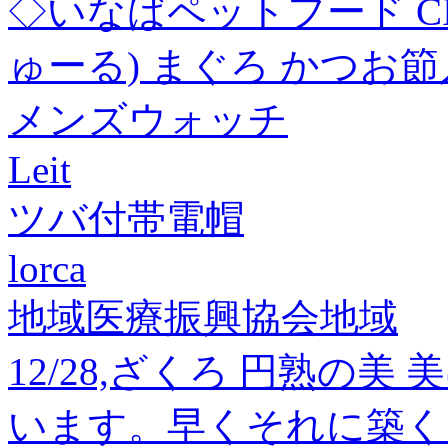
◇いなばペットフード C
ゅーる) まぐろ かつお節入
メンズウォッチ
Leit
ツバ付帯電帽
lorca
地域医療振興協会地域
12/28,ざくろ 円熟の
います。早くそれに築く