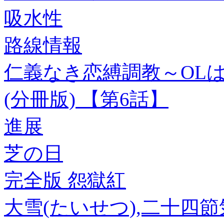
吸水性
路線情報
仁義なき恋縛調教～OL
(分冊版) 【第6話】
進展
芝の日
完全版 怨獄紅
大雪(たいせつ),二十四