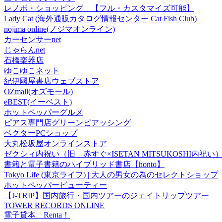
レノボ・ショッピング 【フル・カスタマイズ可能】
Lady Cat (海外通販カタログ情報センター Cat Fish Club)
nojima online(ノジマオンライン)
カーセンサーnet
じゃらんnet
石橋楽器店
ゆこゆこネット
紀伊國屋書店ウェブストア
OZmall(オズモール)
eBEST(イーベスト)
ホットペッパーグルメ
ピアス専門店グリーンピアッシング
ベクターPCショップ
大丸松坂屋オンラインストア
ゼクシィ内祝い（旧 赤すぐ×ISETAN MITSUKOSHI内祝い
書籍と電子書籍のハイブリッド書店【honto】
Tokyo Life (東京ライフ) | 大人の男女の為のセレクトショップ
ホットペッパービューティー
【J-TRIP】国内旅行・国内ツアーのジェイトリップツアー
TOWER RECORDS ONLINE
電子貸本 Renta！