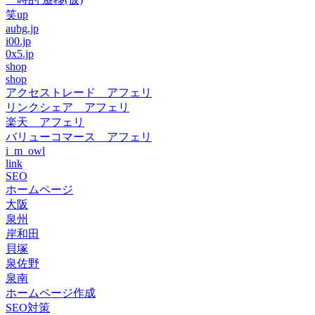
笑up
aubg.jp
i00.jp
0x5.jp
shop
shop
アクセストレード アフェリ
リンクシェア アフェリ
楽天 アフェリ
バリューコマース アフェリ
i_m_owl
link
SEO
ホームページ
大阪
泉州
岸和田
貝塚
泉佐野
泉南
ホームページ作成
SEO対策