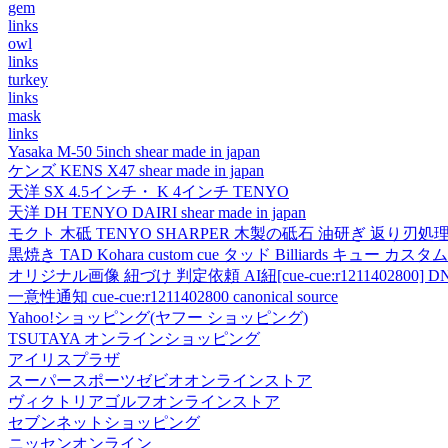
gem
links
owl
links
turkey
links
mask
links
Yasaka M-50 5inch shear made in japan
ケンズ KENS X47 shear made in japan
天洋 SX 4.5インチ・ K 4インチ TENYO
天洋 DH TENYO DAIRI shear made in japan
モクト 木砥 TENYO SHARPER 木製の砥石 油研ぎ 返り刃処
黒焼き TAD Kohara custom cue タッド Billiards キュー カスタムキュー vi
オリジナル画像 紐づけ 判定依頼 AI紐[cue-cue:r1211402800] DN
一意性通知 cue-cue:r1211402800 canonical source
Yahoo!ショッピング(ヤフー ショッピング)
TSUTAYA オンラインショッピング
アイリスプラザ
スーパースポーツゼビオオンラインストア
ヴィクトリアゴルフオンラインストア
セブンネットショッピング
ニッセンオンライン