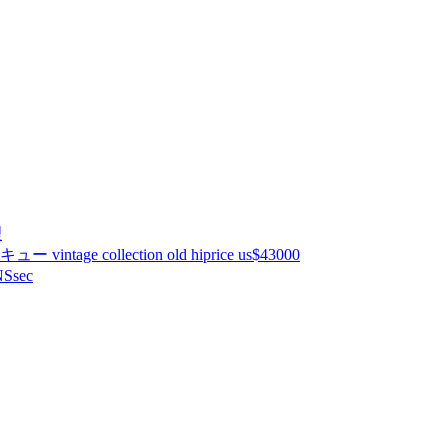
理
ntage collection old hiprice us$43000
Ssec