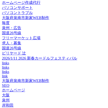
ホームページ作成代行
パソコンサポート
パソコントラブル
大阪府泉南市新家WEB制作
毎度
泉州・広告
国道26号線
フリーマーケット広場
求人・募集
国道26号線
ビリヤード 辻
2026/1/11 2026 新春カードルフェスティバル
links
links
links
link
大阪府泉南市新家WEB制作
SEO
ホームページ
大阪
泉州
岸和田