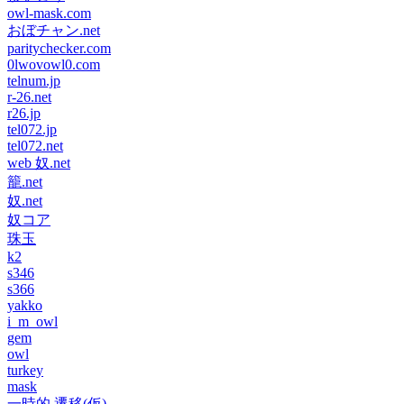
owl-mask.com
おぼチャン.net
paritychecker.com
0lwovowl0.com
telnum.jp
r-26.net
r26.jp
tel072.jp
tel072.net
web 奴.net
籠.net
奴.net
奴コア
珠玉
k2
s346
s366
yakko
i_m_owl
gem
owl
turkey
mask
一時的 遷移(仮)