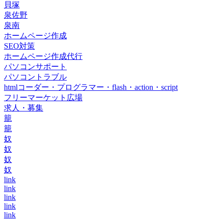
貝塚
泉佐野
泉南
ホームページ作成
SEO対策
ホームページ作成代行
パソコンサポート
パソコントラブル
htmlコーダー・プログラマー・flash・action・script
フリーマーケット広場
求人・募集
籠
籠
奴
奴
奴
奴
link
link
link
link
link