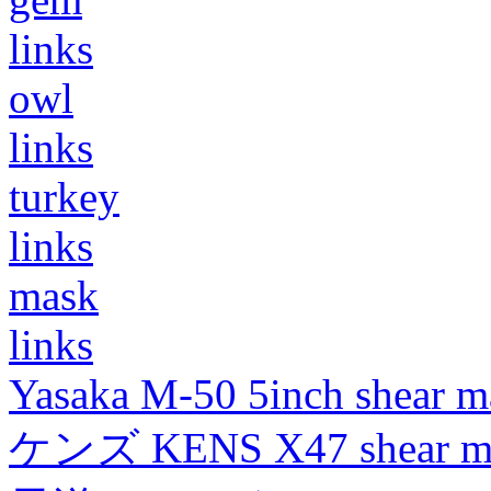
links
owl
links
turkey
links
mask
links
Yasaka M-50 5inch shear m
ケンズ KENS X47 shear mad