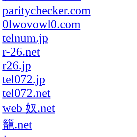
paritychecker.com
0lwovowl0.com
telnum.jp
r-26.net
r26.jp
tel072.jp
tel072.net
web 奴.net
籠.net