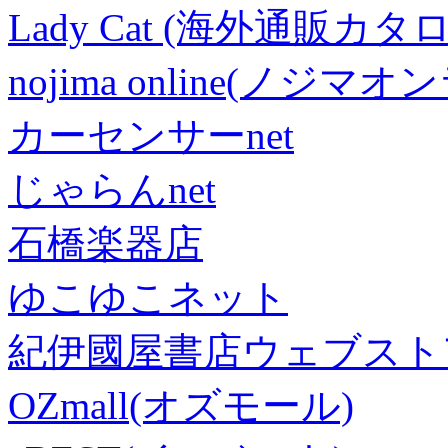
Lady Cat (海外通販カタロ
nojima online(ノジマ
カーセンサーnet
じゃらんnet
石橋楽器店
ゆこゆこネット
紀伊國屋書店ウェブスト
OZmall(オズモール)