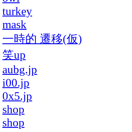
turkey
mask
一時的 遷移(仮)
笑up
aubg.jp
i00.jp
0x5.jp
shop
shop