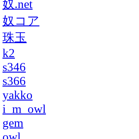
奴.net
奴コア
珠玉
k2
s346
s366
yakko
i_m_owl
gem
owl