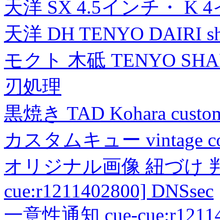
天洋 SX 4.5インチ・ K 
天洋 DH TENYO DAIRI shea
モクト 木砥 TENYO SH
刃処理
黒焼き TAD Kohara custo
カスタムキュー vintage collec
オリジナル画像 紐づけ 判定
cue:r1211402800] DNSsec
一意性通知 cue-cue:r1211402