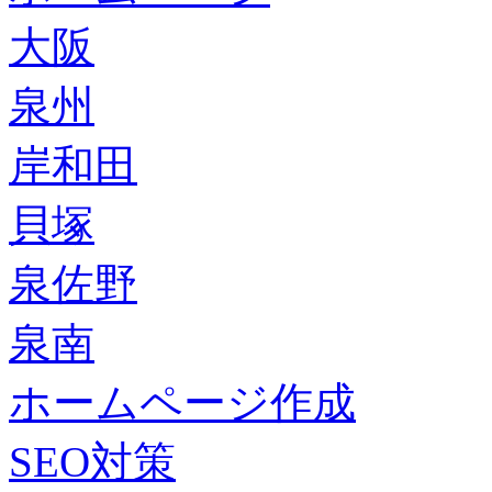
大阪
泉州
岸和田
貝塚
泉佐野
泉南
ホームページ作成
SEO対策