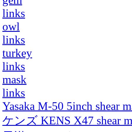
links
owl
links
turkey
links
mask
links
Yasaka M-50 5inch shear m
ケンズ KENS X47 shear mad