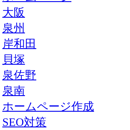
大阪
泉州
岸和田
貝塚
泉佐野
泉南
ホームページ作成
SEO対策