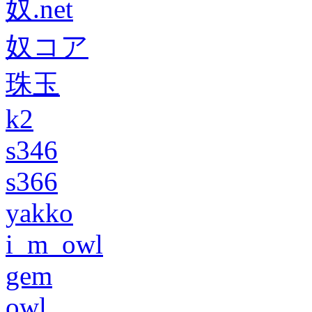
奴.net
奴コア
珠玉
k2
s346
s366
yakko
i_m_owl
gem
owl