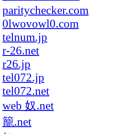
paritychecker.com
0lwovowl0.com
telnum.jp
r-26.net
r26.jp
tel072.jp
tel072.net
web 奴.net
籠.net