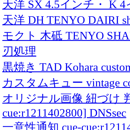
天洋 SX 4.5インチ・ K 
天洋 DH TENYO DAIRI shea
モクト 木砥 TENYO SH
刃処理
黒焼き TAD Kohara custo
カスタムキュー vintage collec
オリジナル画像 紐づけ 判定
cue:r1211402800] DNSsec
一意性通知 cue-cue:r1211402