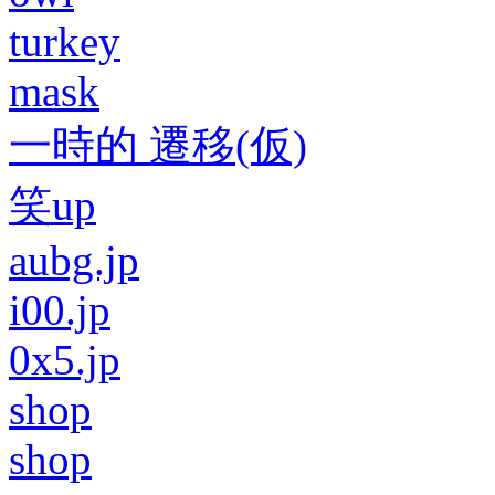
turkey
mask
一時的 遷移(仮)
笑up
aubg.jp
i00.jp
0x5.jp
shop
shop