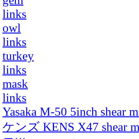
links
owl
links
turkey
links
mask
links
Yasaka M-50 5inch shear m
ケンズ KENS X47 shear mad