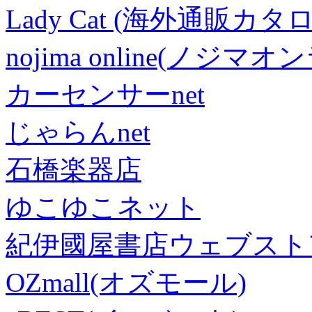
Lady Cat (海外通販カタロ
nojima online(ノジマ
カーセンサーnet
じゃらんnet
石橋楽器店
ゆこゆこネット
紀伊國屋書店ウェブスト
OZmall(オズモール)