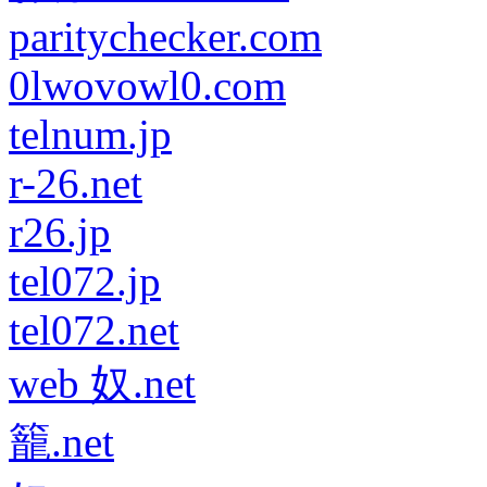
paritychecker.com
0lwovowl0.com
telnum.jp
r-26.net
r26.jp
tel072.jp
tel072.net
web 奴.net
籠.net