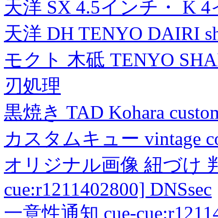
天洋 SX 4.5インチ・ K 
天洋 DH TENYO DAIRI shea
モクト 木砥 TENYO SH
刃処理
黒焼き TAD Kohara custo
カスタムキュー vintage collec
オリジナル画像 紐づけ 判定
cue:r1211402800] DNSsec
一意性通知 cue-cue:r1211402