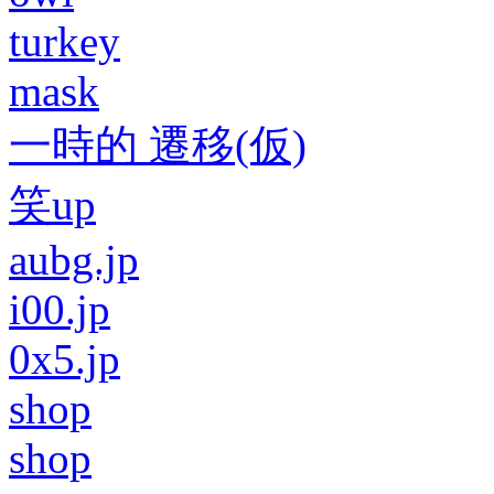
turkey
mask
一時的 遷移(仮)
笑up
aubg.jp
i00.jp
0x5.jp
shop
shop