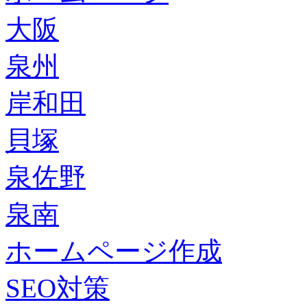
大阪
泉州
岸和田
貝塚
泉佐野
泉南
ホームページ作成
SEO対策