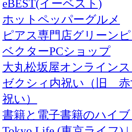
eBEST(イーベスト)
ホットペッパーグルメ
ピアス専門店グリーンピ
ベクターPCショップ
大丸松坂屋オンラインス
ゼクシィ内祝い（旧 赤すぐ×
祝い）
書籍と電子書籍のハイブリ
Tokyo Life (東京ラ