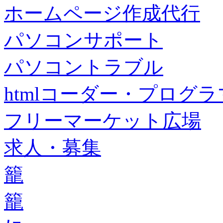
ホームページ作成代行
パソコンサポート
パソコントラブル
htmlコーダー・プログラマー・f
フリーマーケット広場
求人・募集
籠
籠