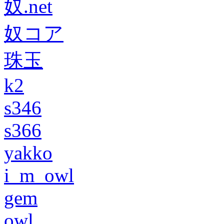
奴.net
奴コア
珠玉
k2
s346
s366
yakko
i_m_owl
gem
owl