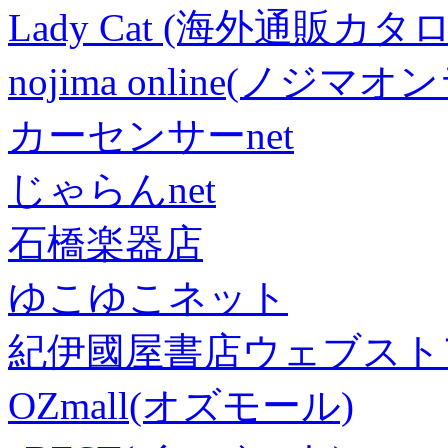
Lady Cat (海外通販カタロ
nojima online(ノジマ
カーセンサーnet
じゃらんnet
石橋楽器店
ゆこゆこネット
紀伊國屋書店ウェブスト
OZmall(オズモール)