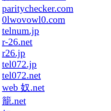
paritychecker.com
0lwovowl0.com
telnum.jp
r-26.net
r26.jp
tel072.jp
tel072.net
web 奴.net
籠.net