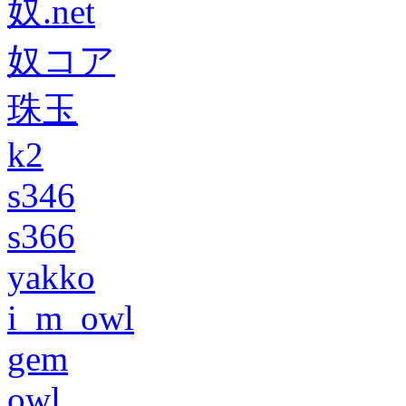
奴.net
奴コア
珠玉
k2
s346
s366
yakko
i_m_owl
gem
owl