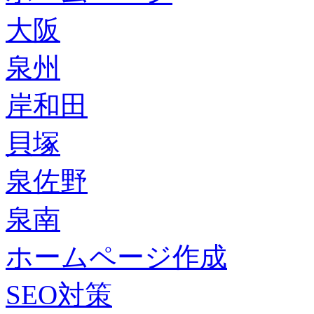
大阪
泉州
岸和田
貝塚
泉佐野
泉南
ホームページ作成
SEO対策