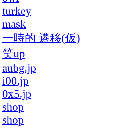
turkey
mask
一時的 遷移(仮)
笑up
aubg.jp
i00.jp
0x5.jp
shop
shop