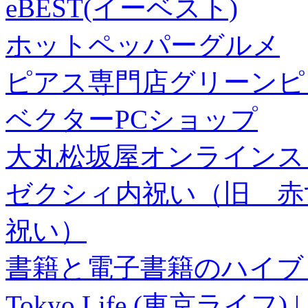
eBEST(イーベスト)
ホットペッパーグルメ
ピアス専門店グリーンピ
ベクターPCショップ
大丸松坂屋オンラインス
ゼクシィ内祝い（旧 赤すぐ×
祝い）
書籍と電子書籍のハイブリ
Tokyo Life (東京ラ