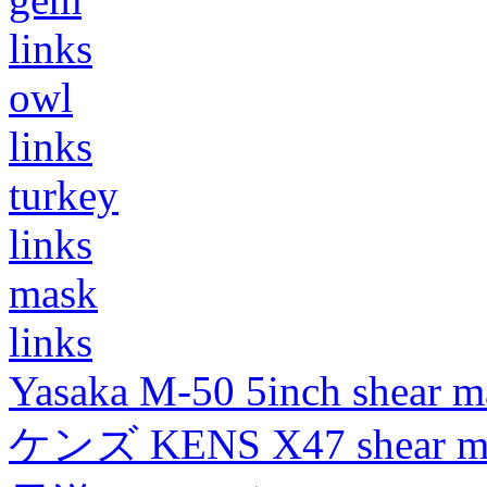
links
owl
links
turkey
links
mask
links
Yasaka M-50 5inch shear m
ケンズ KENS X47 shear mad