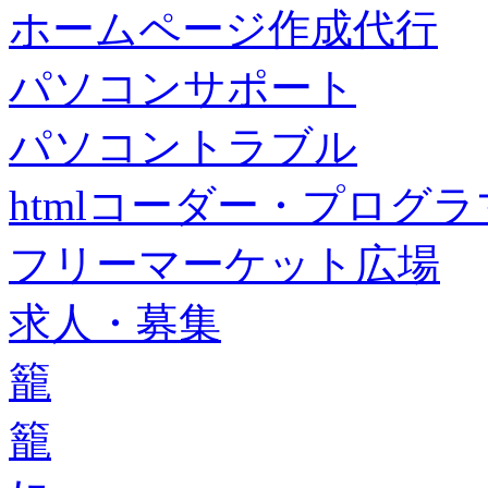
ホームページ作成代行
パソコンサポート
パソコントラブル
htmlコーダー・プログラマー・f
フリーマーケット広場
求人・募集
籠
籠