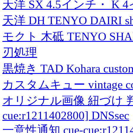
天洋 SX 4.5インチ・ K 
天洋 DH TENYO DAIRI shea
モクト 木砥 TENYO SH
刃処理
黒焼き TAD Kohara custo
カスタムキュー vintage collec
オリジナル画像 紐づけ 判定
cue:r1211402800] DNSsec
一意性通知 cue-cue:r1211402