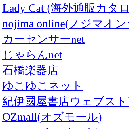
Lady Cat (海外通販カタロ
nojima online(ノジマ
カーセンサーnet
じゃらんnet
石橋楽器店
ゆこゆこネット
紀伊國屋書店ウェブスト
OZmall(オズモール)