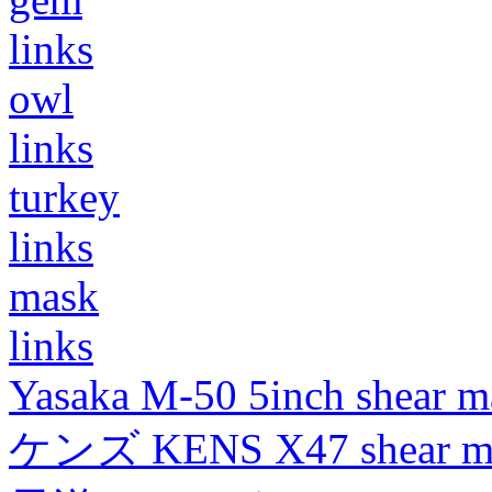
links
owl
links
turkey
links
mask
links
Yasaka M-50 5inch shear m
ケンズ KENS X47 shear mad