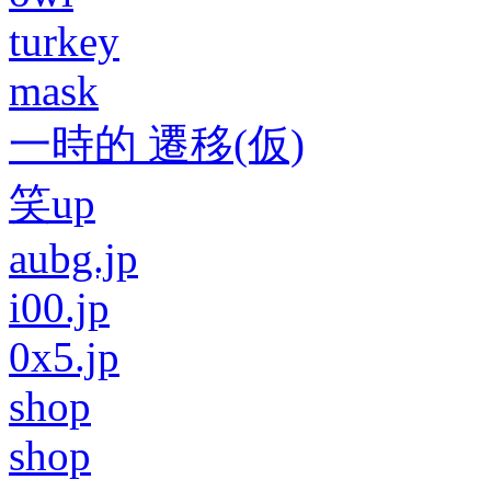
turkey
mask
一時的 遷移(仮)
笑up
aubg.jp
i00.jp
0x5.jp
shop
shop