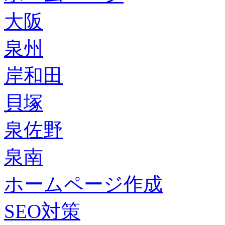
大阪
泉州
岸和田
貝塚
泉佐野
泉南
ホームページ作成
SEO対策