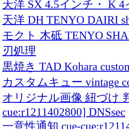
天洋 SX 4.5インチ・ K 
天洋 DH TENYO DAIRI shea
モクト 木砥 TENYO SH
刃処理
黒焼き TAD Kohara custo
カスタムキュー vintage collec
オリジナル画像 紐づけ 判定
cue:r1211402800] DNSsec
一意性通知 cue-cue:r1211402