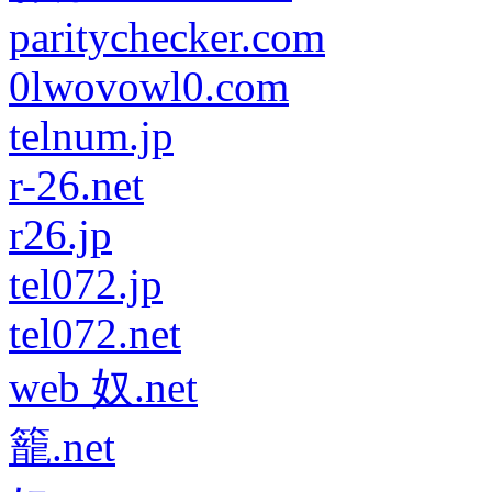
paritychecker.com
0lwovowl0.com
telnum.jp
r-26.net
r26.jp
tel072.jp
tel072.net
web 奴.net
籠.net