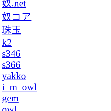
奴.net
奴コア
珠玉
k2
s346
s366
yakko
i_m_owl
gem
owl